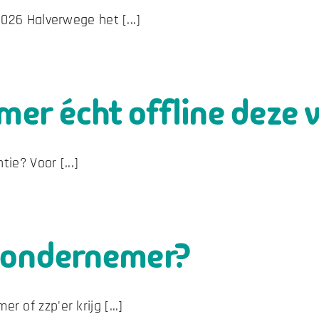
026 Halverwege het [...]
emer écht offline deze 
ie? Voor [...]
s ondernemer?
of zzp'er krijg [...]