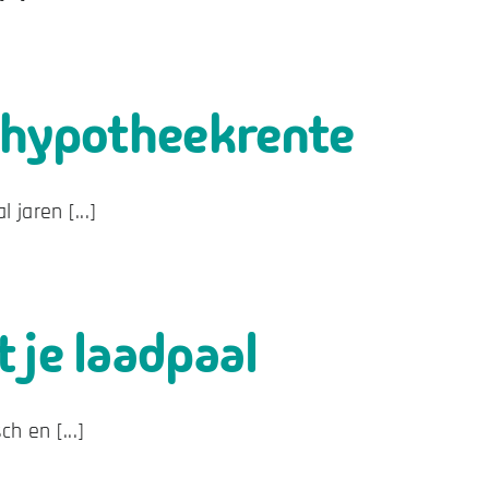
w hypotheekrente
 jaren [...]
 je laadpaal
h en [...]