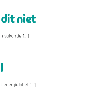
dit niet
 vakantie [...]
l
energielabel [...]