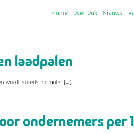
Home
Over Oak
Nieuws
V
 en laadpalen
en wordt steeds normaler [...]
oor ondernemers per 1 